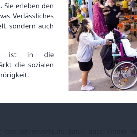
 Sie erleben den
was Verlässliches
ell, sondern auch
ft ist in die
rkt die sozialen
örigkeit.
r des Jahresverlaufs dafür, dass Kinder 