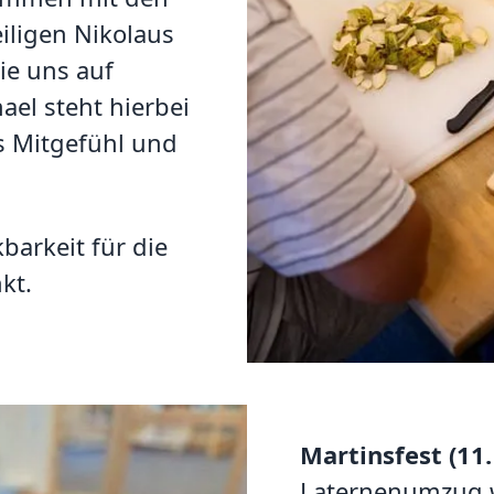
iligen Nikolaus
die uns auf
ael steht hierbei
as Mitgefühl und
.
arkeit für die
kt.
Martinsfest (11
Laternenumzug w