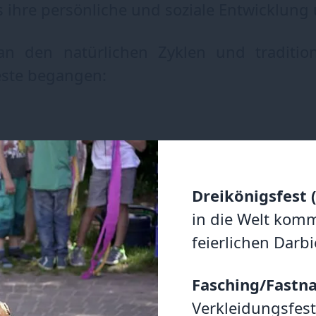
 ihre persönliche und soziale Entwicklung 
an den natürlichen Zyklen und traditionel
este begangen:
Dreikönigsfest (
in die Welt komm
feierlichen Darb
Fasching/Fastna
Verkleidungsfest