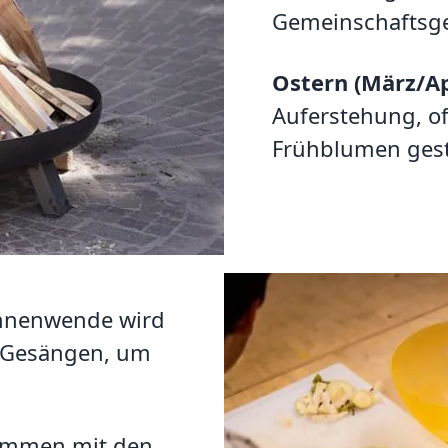
Gemeinschaftsgef
Ostern (März/Apr
Auferstehung, of
Frühblumen gest
nnenwende wird
d Gesängen, um
mmen mit den